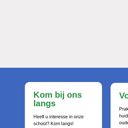
Kom bij ons
V
langs
Prak
hui
Heeft u interesse in onze
oude
school? Kom langs!