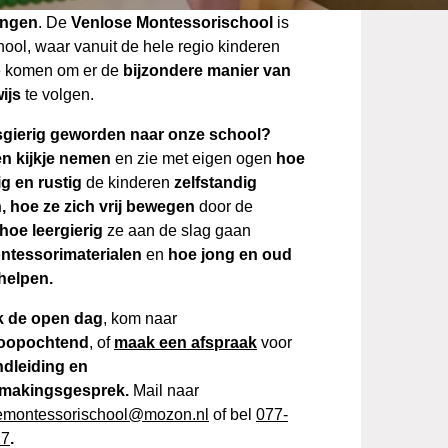
ingen
. De
Venlose Montessorischool
is
hool, waar vanuit de hele regio kinderen
e komen om er de
bijzondere manier van
ijs
te volgen.
gierig geworden naar onze school?
n kijkje nemen
en zie met eigen ogen
hoe
ig en rustig
de kinderen
zelfstandig
, hoe ze zich vrij bewegen
door de
hoe leergierig
ze aan de slag gaan
ntessorimaterialen
en
hoe jong en oud
helpen.
 de open dag
, kom naar
loopochtend
, of
maak een afspraak
voor
ndleiding en
smakingsgesprek.
Mail naar
emontessorischool@mozon.nl
of bel
077-
27
.