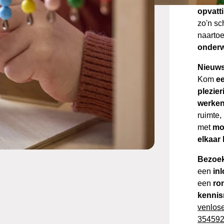
opvatt
zo'n sc
naarto
onderw
Nieuws
Kom
ee
plezier
werken
ruimte,
met
mo
elkaar 
Bezoek
een
in
een
ro
kenni
venlos
35459