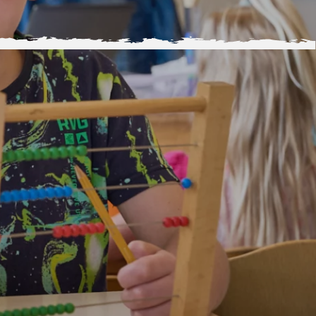
 montessorischool
 wordt
4 jaar
, wat een
mijlpaal
! Het is tijd
t kind om
naar school te gaan
. De
keuze
en school
is alleen nog niet zo
lijk. Er zijn in Nederland
veel
illende scholen
, die ieder hun
vertuigingen
hebben over hoe kinderen
ste kunnen
leren en opgroeien
. Niet gek
t je als ouder steeds vaker verder kijkt dan
tstbijzijnde school
en op zoek gaat naar
derwijsvorm die past bij je eigen