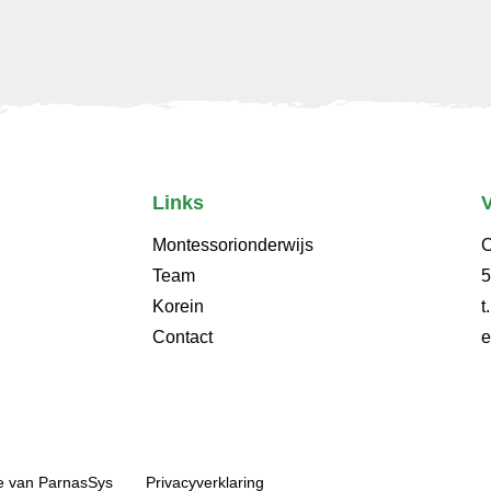
Links
Montessorionderwijs
C
Team
5
Korein
t
Contact
e
van ParnasSys
Privacyverklaring