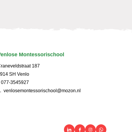
Venlose Montessorischool
raneveldstraat 187
914 SH Venlo
.
077-3545927
e.
venlosemontessorischool@mozon.nl