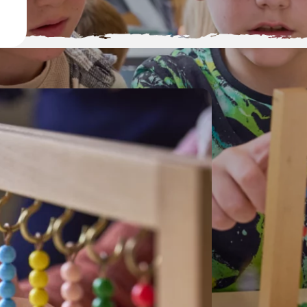
Onze
Je kind
voor he
voor e
gemakke
versch
eigen
o
het be
dus, da
de
dich
een
on