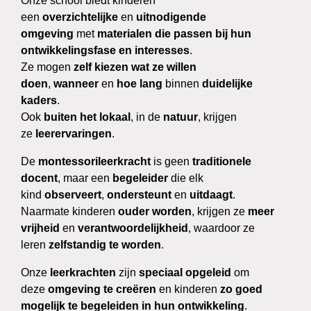
Onze school biedt kinderen
een
overzichtelijke
en
uitnodigende
omgeving
met
materialen die passen bij hun
ontwikkelingsfase en interesses
.
Ze mogen
zelf kiezen wat ze willen
doen
,
wanneer
en
hoe lang
binnen
duidelijke
kaders
.
Ook
buiten het lokaal
, in de
natuur
, krijgen
ze
leerervaringen
.
De
montessorileerkracht
is geen
traditionele
docent
, maar een
begeleider
die elk
kind
observeert
,
ondersteunt
en
uitdaagt
.
Naarmate kinderen
ouder worden
, krijgen ze
meer
vrijheid
en
verantwoordelijkheid
, waardoor ze
leren
zelfstandig te worden
.
Onze
leerkrachten
zijn
speciaal opgeleid
om
deze
omgeving te creëren
en kinderen
zo goed
mogelijk te begeleiden in hun ontwikkeling
.