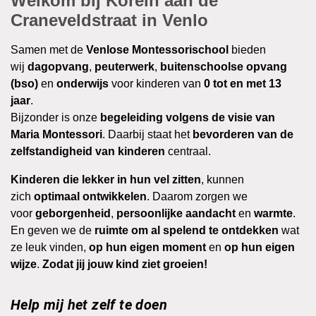
Welkom bij Korein aan de
Craneveldstraat in Venlo
Samen met de
Venlose
Montessorischool
bieden
wij
dagopvang
,
peuterwerk
,
buitenschoolse opvang
(bso)
en
onderwijs
voor kinderen van
0 tot en met 13
jaar
.
Bijzonder is onze
begeleiding volgens de visie van
Maria Montessori
. Daarbij staat het
bevorderen van de
zelfstandigheid van kinderen
centraal.
Kinderen die lekker in hun vel zitten
, kunnen
zich
optimaal ontwikkelen
. Daarom zorgen we
voor
geborgenheid
,
persoonlijke aandacht
en
warmte
.
En geven we de
ruimte om al spelend te ontdekken
wat
ze leuk vinden,
op hun eigen moment
en
op hun eigen
wijze
.
Zodat jij jouw kind ziet groeien!
Help mij het zelf te doen